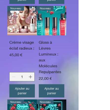
Nouveau
Nouveau
Crème visage
Gloss à
éclat radieux :
Lèvres
Lumineux :
Prix
45,00 €
aux
Molécules
Repulpantes
Prix
22,00 €
Ajouter au
Ajouter au
panier
panier
Nouveau
Nouveau