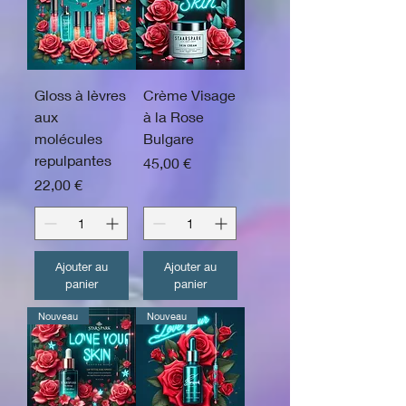
Gloss à lèvres
Crème Visage
aux
à la Rose
molécules
Bulgare
repulpantes
Prix
45,00 €
Prix
22,00 €
Ajouter au
Ajouter au
panier
panier
Nouveau
Nouveau