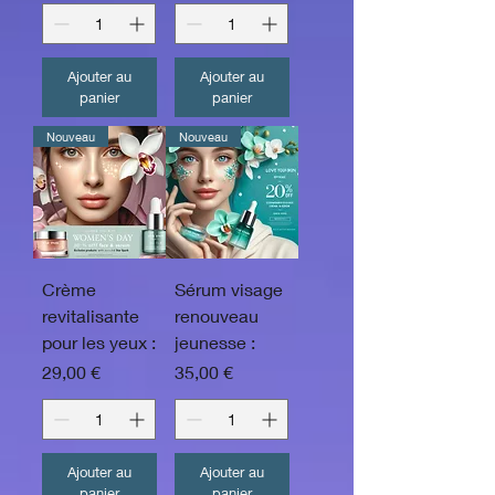
Ajouter au
Ajouter au
panier
panier
Nouveau
Nouveau
Crème
Sérum visage
revitalisante
renouveau
pour les yeux :
jeunesse :
Prix
Prix
29,00 €
35,00 €
Ajouter au
Ajouter au
panier
panier