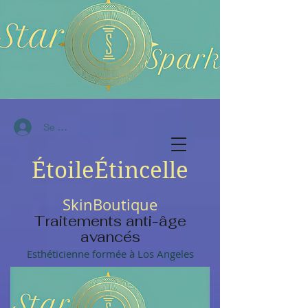
Se connecter
ÉtoileÉtincelle
Ski
n
Boutique
Traitements anti-âge
avancés
Esthéticienne formée à Los Angeles