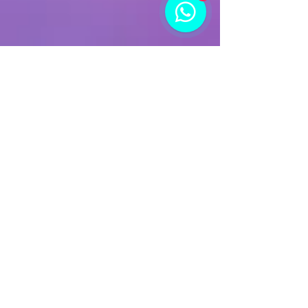
​​​Contactez-nous
StarSpark Anti-âge
Rue Des Cèdres 4/a
1170 Bruxelles Belgique
Rue martre 92217
Clichy France
Place du Stade 73,