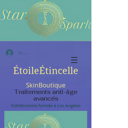
Se connecter
ÉtoileÉtincelle
Ski
n
Boutique
Traitements anti-âge
avancés
Esthéticienne formée à Los Angeles