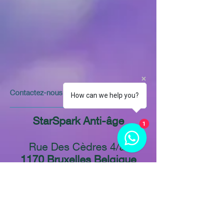
​​​Contactez-nous
How can we help you?
StarSpark Anti-âge
1
Rue Des Cèdres 4/a
1170 Bruxelles Belgique
Rue martre 92217
Clichy France
Place du Stade 73,